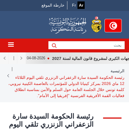
Menu
جاوز
Ar
Fr
خارطة الموقع
لى
Top
لمحتوى
لرئيسي
الكبرى لمشروع قانون المالية لسنة 2027
لقاء رئيس الجمهو
04-08-2026
Breadcrum
الرئيسية
رئيسة الحكومة السيدة سارة الزعفراني الزنزري تلقي اليوم الثلاثاء
12 ماي 2026 بمركز كينياتا الدولي للمؤتمرات بالعاصمة الكينية نيروبي،
كلمة تونس خلال الجلسة العامة حول السلم والأمن بمناسبة انطلاق
فعاليات القمة الأفريقية الفرنسية "إفريقيا إلى الأمام".
رئيسة الحكومة السيدة سارة
الزعفراني الزنزري تلقي اليوم