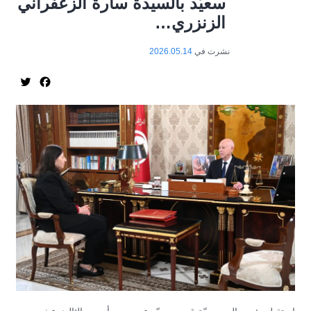
سعيّد بالسيدة سارة الزعفراني
الزنزري…
نشرت في
2026.05.14
itter
acebook