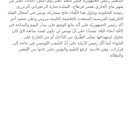
استقبل رئيس الجمهوريّة قيس سعيّد عصر يوم أمس، الثالث عشر من
شهر ماي الجاري بقصر قرطاج، السيّدة سارة الزعفراني الزنزري
رئيسة الحكومة.وتناول هذا اللّقاء نتائج مشاركة تونس في أشغال القمّة
الافريقية الفرنسية المنعقدة بالعاصمة الكينية نيروبي.وعلى صعيد آخر
أكد رئيس الجمهوريّة على أنّه يتابع الوضع على مدار اليوم والساعة في
كافّة أنحاء البلاد مشدّدا على أنّ تونس لن تكون لقمة سائغة لأيّ كان
يحاول استهدافها بشتّى الطّرق من الدّاخل أو من الخارج على
السّواء.كما أكّد رئيس الدّولة على أنّ الشّعب التّونسي في حاجة إلى
قرارات، وهي قادمة، لرفع الضّيم والبؤس عمّن عانوا من التّفقير
والبطالة.