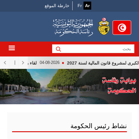
Menu
جاوز
Ar
Fr
خارطة الموقع
لى
Top
لمحتوى
لرئيسي
روع قانون المالية لسنة 2027
لقاء رئيس الجمهوريّة قيس سع
04-08-2026
نشاط رئيس الحكومة