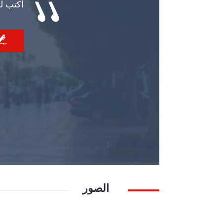
اكتب ل
الصور