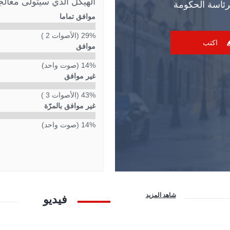
الهيكل الذي سيتولّى معال
رئاسة الحكومة
موافق تماما
29% (الأصوات 2 )
اكتب
موافق
14% (صوت واحد)
غير موافق
43% (الأصوات 3 )
غير موافق بالمرّة
14% (صوت واحد)
شاهد المزيد
فيديو