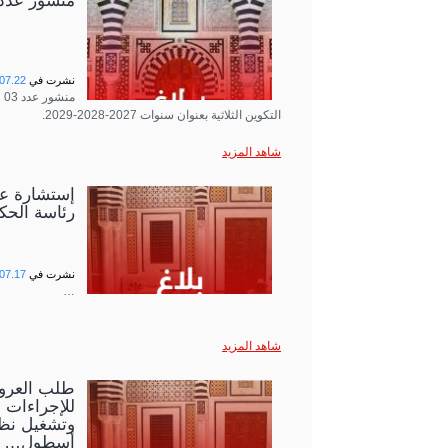
منشور عدد 03 لسنة 26
نشرت في
07.22
التكوين الثلاثية بعنوان سنوات 2027-2028-2029.
شاهد المزيد
رئاسة الحك
نشرت في
07.17
…
شاهد المزيد
للإجراءات ا
وتشغيل نظا
أسطول…