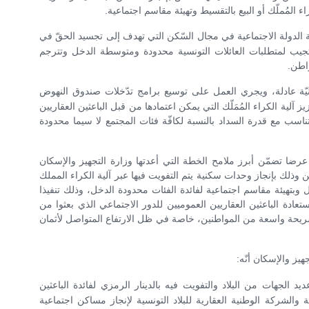
 المُملّك أو البيع بالتقسيط وتهيئة مقاسم اجتماعية.
دولة الاجتماعية في مجال السّكن التي تهدف إلى تجسيد الحقّ في
ستجيب لمتطلبات العائلات التونسية محدودة ومتوسطة الدخل وتترجم
واطن.
 عادلة، ويجري العمل على توسيع برامج تدّخلات صندوق النهوض
يز آلية الكراء المُمَلّك التي يمكن اعتمادها من قبل الباعثين العقاريين
ناسب مع قدرة السداد بالنسبة لكافّة فئات المجتمع لا سيما محدودة
عرضا تضمّن أبرز ملامح الخطة التي أعدتها وزارة التجهيز والإسكان
ن وذلك بإنجاز وحدات سكنية يتم التفويت فيها عبر آلية الكراء المملك
 وبتهيئة مقاسم اجتماعية لفائدة الفئات محدودة الدخل، وذلك تنفيذا
ادة الباعثين العقاريين العموميين للدور الاجتماعي الذي بعثوا من
شريحة واسعة من المواطنين، خاصة في ظل الارتفاع المتواصل لأثمان
هيز والإسكان أنّه:
 الجهات من البلاد والتفويت فيه بالدينار الرمزي لفائدة الباعثين
والشركة الوطنية العقارية للبلاد التونسية لإنجاز مساكن اجتماعية