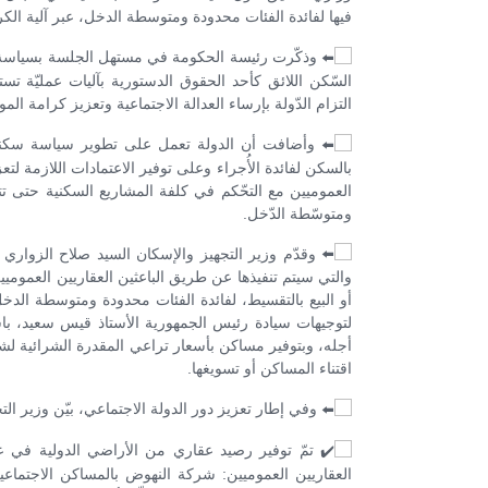
فيها لفائدة الفئات محدودة ومتوسطة الدخل، عبر آلية الكراء
وذكّرت رئيسة الحكومة في مستهل الجلسة بسياسة ال
السّكن اللائق كأحد الحقوق الدستورية بآليات عمليّة ت
التزام الدّولة بإرساء العدالة الاجتماعية وتعزيز كرامة الم
وأضافت أن الدولة تعمل على تطوير سياسة سكنيّة
بالسكن لفائدة الأُجراء وعلى توفير الاعتمادات اللازمة لتعز
العموميين مع التحّكم في كلفة المشاريع السكنية حتى تت
ومتوسّطة الدّخل.
وقدّم وزير التجهيز والإسكان السيد صلاح الزواري 
والتي سيتم تنفيذها عن طريق الباعثين العقاريين العموميي
أو البيع بالتقسيط، لفائدة الفئات محدودة ومتوسطة الدخل
لتوجيهات سيادة رئيس الجمهورية الأستاذ قيس سعيد، باستع
أجله، وبتوفير مساكن بأسعار تراعي المقدرة الشرائية ل
اقتناء المساكن أو تسويغها.
وفي إطار تعزيز دور الدولة الاجتماعي، بيّن وزير التج
تمّ توفير رصيد عقاري من الأراضي الدولية في عديد
العقاريين العموميين: شركة النهوض بالمساكن الاجتماعية 