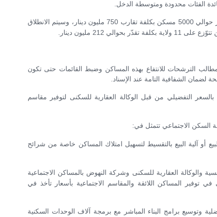
 لفائدة الفئات محدودة ومتوسطة الدخل.
تعتزم الدولة خلال مخطط التنمية 2026-2030 إنجاز حوالي 5000 مسكن بكلفة تقارب 750 مليون دينار، وسيتم الانطلاق
طالب الترشحات للانتفاع بهذه المساكن وضبط القائمات حتى تكون
 لضمان الشفافية التامة عند الإسناد.
السعر التفضيلي من قبل الوكالة العقارية للسكنى لتوفير مقاسم
سة السكن الاجتماعي تتمثل في:
البيع أو آلية البيع بالتقسيط لتسهيل امتلاك المساكن خاصة من شرائح
ونسية والوكالة العقارية للسكنى وشركة النهوض بالمساكن الاجتماعية
في توفير المساكن اللائقة والمقاسم الاجتماعية بأسعار تأخذ في
لية وتوسيع برامج البناء المباشر مع برمجة آلاف الوحدات السكنية