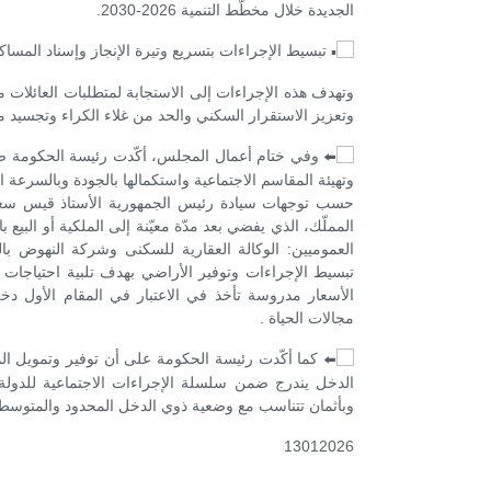
الجديدة خلال مخطّط التنمية 2026-2030.
تبسيط الإجراءات بتسريع وتيرة الإنجاز وإسناد المسا
وتهدف هذه الإجراءات إلى الاستجابة لمتطلبات العائلا
وتعزيز الاستقرار السكني والحد من غلاء الكراء وتجسيد مف
وفي ختام أعمال المجلس، أكّدت رئيسة الحكومة ضرو
وتهيئة المقاسم الاجتماعية واستكمالها بالجودة وبالسرعة
حسب توجهات سيادة رئيس الجمهورية الأستاذ قيس سعيد
المملّك، الذي يفضي بعد مدّة معيّنة إلى الملكية أو البيع 
العموميين: الوكالة العقارية للسكنى وشركة النهوض بالم
تبسيط الإجراءات وتوفير الأراضي بهدف تلبية احتياجا
الأسعار مدروسة تأخذ في الاعتبار في المقام الأول دخ
مجالات الحياة .
كما أكّدت رئيسة الحكومة على أن توفير وتمويل ال
الدخل يندرج ضمن سلسلة الإجراءات الاجتماعية للدو
وبأثمان تتناسب مع وضعية ذوي الدخل المحدود والمتوسط
13012026