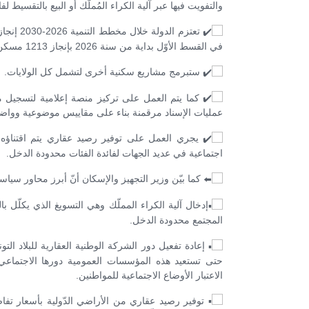
والتفويت فيها عبر آلية الكراء المُملّك أو البيع بالتقسيط
في القسط الأوّل بداية من سنة 2026 بإنجاز 1213 مسكن تتوّزع على 11 ولاية بكلفة تقدّر بحوالي 212 مليون دينار.
ستبرمج مشاريع سكنية أخرى لتشمل كل الولايات.
كما يتم العمل على تركيز منصة إعلامية لتسجيل م
عمليات الإسناد مرقمنة بناء على مقاييس موضوعية وواضحة
يجري العمل على توفير رصيد عقاري يتم اقتناؤه ب
اجتماعية في عديد الجهات لفائدة الفئات محدودة الدخل.
كما بيّن وزير التجهيز والإسكان أنّ أبرز محاور سيا
إدخال آلية الكراء المملّك وهي التسويغ الذي يكلّل ب
المجتمع محدودة الدخل.
إعادة تفعيل دور الشركة الوطنية العقارية للبلاد الت
حتى تستعيد هذه المؤسسات العمومية دورها الاجتماعي 
الاعتبار الأوضاع الاجتماعية للمواطنين.
توفير رصيد عقاري من الأراضي الدّولية بأسعار تفاض