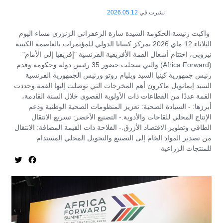
نشرت في
2026.05.12
واكبت رئيسة الحكومة السيدة سارة الزعفراني الزنزري مساء اليوم
الثلاثاء 12 ماي 2026 بمركز كينياتا الدولي للمؤتمرات بالعاصمة الكينية
نيروبي، اختتام أشغال القمة الأفريقية الفرنسية "إفريقيا إلى الأمام"
(Africa Forward) والتي سجلت حضور 35 رئيس دولة وحكومة.وقدم
رئيس جمهورية كينيا السيد ويليام روتو ورئيس الجمهورية الفرنسية
السيد إيمانويل ماكرون أهم المخرجات التي توصلت إليها القمة.وحددت
القمة عددًا من القطاعات ذات الأولوية القصوى خلال السنة القادمة،
أبرزها: - السيادة الصحية: تعزيز المنظومات الصحية الوطنية ودعم
الإنتاج المحلي للقاحات والأدوية.- التصنيع الأخضر: تسريع الانتقال
الطاقي وتطوير الاقتصاد الأزرق.- الفلاحة ذات القيمة المضافة: الانتقال
من تصدير المواد الخام إلى التصنيع والتحويل المحلي المستدام
للمنتجات الزراعية
itter
acebook