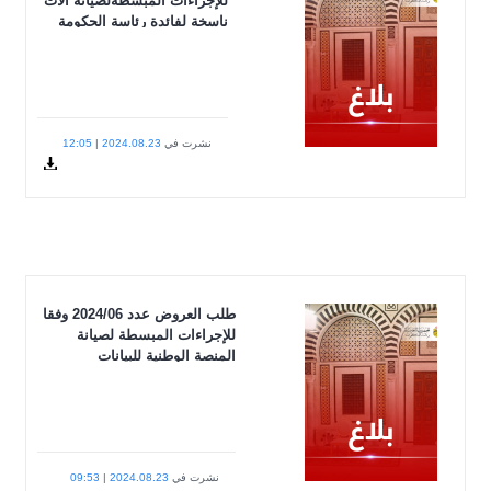
جراءات المبسطةلصيانة آلات
خة لفائدة رئاسة الحكومة
شرت في
2024.08.23
|
12:05
avisar23082024.pdf
Docum
طلب العروض عدد 2024/06 وفقا
راءات المبسطة لصيانة
ة الوطنية للبيانات
المفتوحة(data.gov.tn) والنظام
ترويني لجرد البياانت
ومية
(PDIMS.DATA.GOV.TN)والنظام
 لتقييم الخدمات العمومية
رت في
2024.08.23
|
09:53
الخط "مقياس".