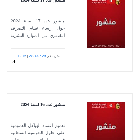
عدد 17 لسنة 2024
منشور عدد 17 لسنة 2024
ل إرساء نظام التصرف
قديري في الموارد البشرية
وظيفة…
شرت في
2024.07.29
|
12:16
24-
Docum
17.pdf
عدد 16 لسنة 2024
يم اعتماد الهياكل العمومية
 حلول الحوسبة السحابية
 إيواء البرمجيات