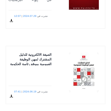
منصات…
شرت في
2024.07.29
|
12:07
24-
Docum
16.pdf
غة الالكترونية للدليل
شترك لمهن الوظيفة
مومية بموقع رئاسة الحكومة
شرت في
2024.06.19
|
07:41
Docum
الدليل
المشترك
لمهن
الوظيفة
العمومية.pdf