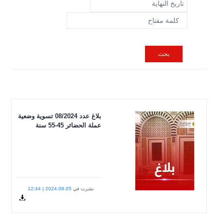
بلاغ عدد 08/2024 تسوية وضعية
الحضائر 45-55 سنة
شرت في
2024.09.05
|
12:44
avis
Docum
hadheer.pdf