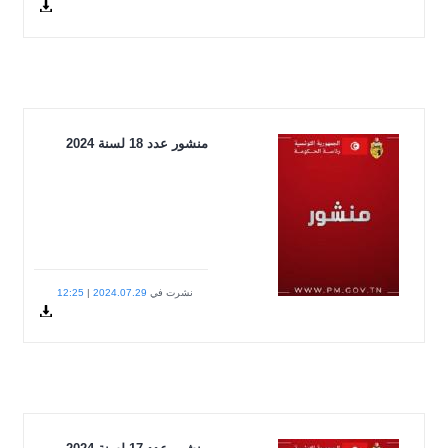
avis-
Docu
ar.pdf
عدد 18 لسنة 2024
شرت في
2024.07.29
|
12:25
24-
Docum
18.pdf