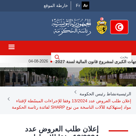
Menu
تجاوز
Ar
Fr
خارطة الموقع
إلى
Top
المحتوى
الرئيسي
كبرى لمشروع قانون المالية لسنة 2027
لقاء رئيس الجمهور
04-08-2026
Breadcrumb
الرئيسية
نشاط رئيس الحكومة
إعلان طلب العروض عدد 13/2024 وفقا للإجراءات المبسّطة لإقتناء
مواد إستهلاكية للآلات الناسخة من نوع SHARP لفائدة رئاسة الحكومة
إعلان طلب العروض عدد