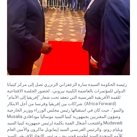
رئيسة الحكومة السيدة سارة الزعفراني الزنزري تصل إلى مركز كينياتا
الدولي للمؤتمرات بالعاصمة الكينية نيروبي، لحضور الجلسة الافتتاحية
للقمة الأفريقية الفرنسية التي تنعقد تحت شعار "إفريقيا إلى الأمام"
(Africa Forward): شراكات بين إفريقيا وفرنسا من أجل الابتكار
والنمو"، حيث كان في استقبالها رئيس مجلس الوزراء ووزير الخارجية
وشؤون المغتربين بجمهورية كينيا السيد موساليا مودافادي Musalia
Mudavadi.وافتتحت أشغال القمة بكلمة لرئيس جمهورية كينيا السيد
ويليام روتو، والرئيس الفرنسي السيد إيمانويل ماكرون والأمين العام
للأمم المتحدة السيد أطونيو قوتيريش، ورئيس الاتحاد الإفريقي السيد