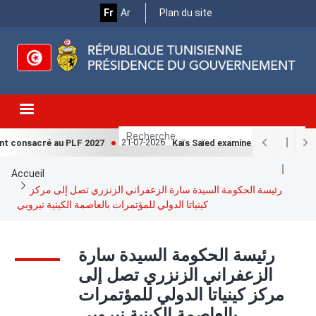
Menu
Aller
Fr
Ar
Plan du site
au
Top
contenu
principal
21-07-2026
t consacré au PLF 2027
Kaïs Saïed examine avec la Cheffe d
Fil
Accueil
d'Ariane
رئيسة الحكومة السيدة سارة الزعفراني الزنزري تصل إلى مركز
كينياتا الدولي للمؤتمرات بالعاصمة الكينية نيروبي
رئيسة الحكومة السيدة سارة
الزعفراني الزنزري تصل إلى
مركز كينياتا الدولي للمؤتمرات
بالعاصمة الكينية نيروبي