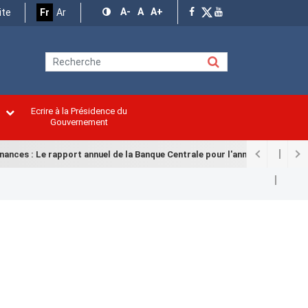
A-
A
A+
ite
Fr
Ar
Ecrire à la Présidence du
n
Gouvernement
es : Le rapport annuel de la Banque Centrale pour l'année 2025 remis à l