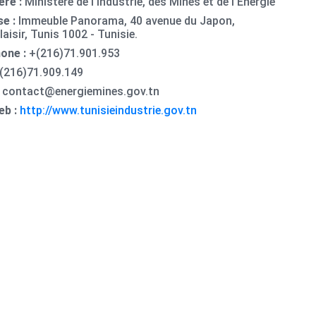
ère :
Ministère de l’Industrie, des Mines et de l’Energie
se :
Immeuble Panorama, 40 avenue du Japon,
aisir, Tunis 1002 - Tunisie.
hone :
+(216)71.901.953
(216)71.909.149
:
contact@energiemines.gov.tn
eb :
http://www.tunisieindustrie.gov.tn