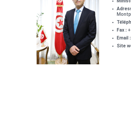
Minist
Adres
Montpl
Télép
Fax :
+
Email 
Site w