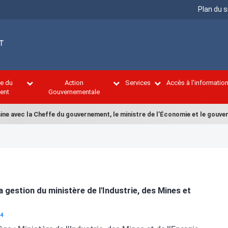
Menu
Plan du s
Top
ce du
Action
Services
Accès à l'informatio
ent
Gouvernementale
e avec la Cheffe du gouvernement, le ministre de l’Économie et le gouver
a gestion du ministère de l'Industrie, des Mines et
24