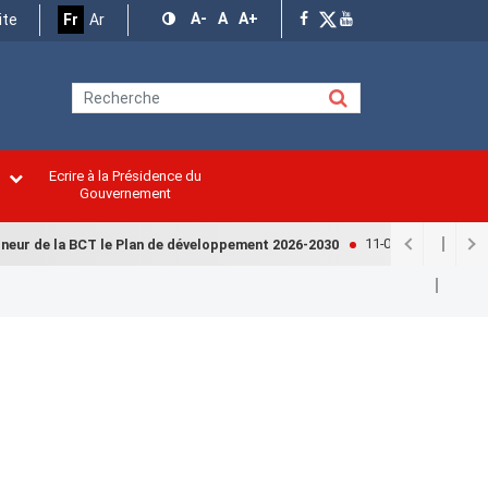
A-
A
A+
ite
Fr
Ar
Ecrire à la Présidence du
n
Gouvernement
11-07-2026
neur de la BCT le Plan de développement 2026-2030
Finances