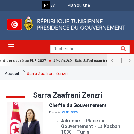
Menu
Aller
Fr
Ar
Plan du site
au
Top
contenu
principal
21-07-2026
int consacré au PLF 2027
Kaïs Saïed examine avec la Cheffe
Fil
Accueil
Sarra Zaafrani Zenzri
d'Ariane
Sarra Zaafrani Zenzri
Image
Cheffe du Gouvernement
Depuis
21.03.2025
Adresse :
Place du
Gouvernement - La Kasbah
1030 – Tunis