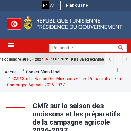
Menu
Aller
Fr
Ar
Plan du site
au
Top
contenu
principal
21-07-2026
nt consacré au PLF 2027
Kaïs Saïed examine avec la Cheffe 
Fil
Accueil
Conseil Ministériel
d'Ariane
CMR Sur La Saison Des Moissons Et Les Préparatifs De La
Campagne Agricole 2026-2027
CMR sur la saison des
moissons et les préparatifs
de la campagne agricole
2026-2027