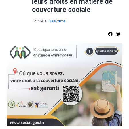
leurs droits en matière de
couverture sociale
Publié le
19.08.2024
Facebo
Twi