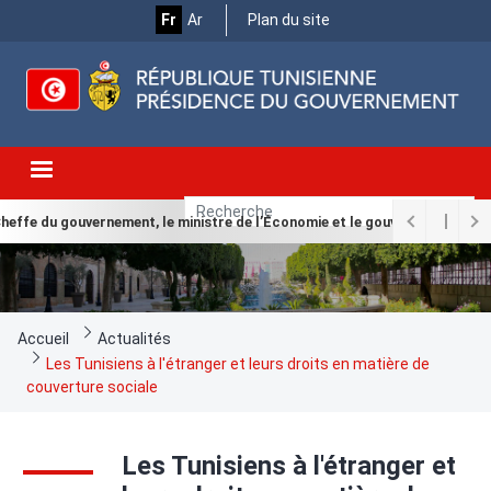
Menu
Aller
Fr
Ar
Plan du site
au
Top
contenu
principal
heffe du gouvernement, le ministre de l’Économie et le gouverneur de la B
Fil
Accueil
Actualités
d'Ariane
Les Tunisiens à l'étranger et leurs droits en matière de
couverture sociale
Les Tunisiens à l'étranger et