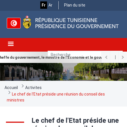
Menu
Aller
Fr
Ar
Plan du site
au
Top
contenu
principal
effe du gouvernement, le ministre de l’Économie et le gouverneur de la B
Fil
Accueil
Activites
d'Ariane
Le chef de l'Etat préside une réunion du conseil des
ministres
Le chef de l'Etat préside une