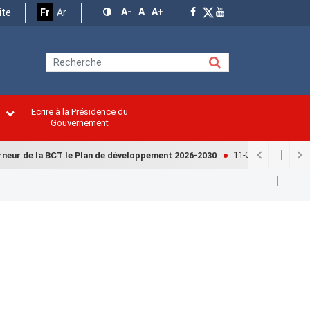
A-
A
A+
ite
Fr
Ar
Ecrire à la Présidence du
n
Gouvernement
11-07-2026
neur de la BCT le Plan de développement 2026-2030
Finances