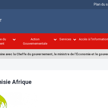
Menu
Plan du s
Top
ce du
Action
Services
Accès à l'informatio
ent
Gouvernementale
ne avec la Cheffe du gouvernement, le ministre de l’Économie et le gouver
isie Afrique