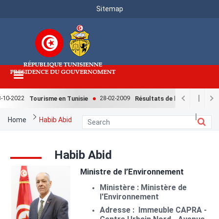
Menu
Skip
Sitemap
to
Top
main
content
10-2022
28-02-2009
Tourisme en Tunisie
Résultats de l'enquête nationa
Breadcrumb
Home
Habib Abid
Habib Abid
Image
Ministre de l’Environnement
Ministère : Ministère de
l'Environnement
Adresse : Immeuble CAPRA -