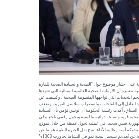
 على اختيار موضوع حول "الصحة والسيادة الصحية للقارة
ية معتبرة أن الأزمات الصحية العالمية المتتالية التي شهدها
ات الأخيرة، وفي مقدمتها جائحة كوفيد-19، أبرزت حجم التحديات التي تواجهها المنظومة الصحية ، وكشفت عن
فاذ العادل إلى اللقاحات، واضطراب سلاسل التوريد، وضعف
 السياق، أكدت رئيسة الحكومة أن تونس تؤمن بأن السيادة
صحية قوية وصناعة دوائية تنافسية وتحول رقمي ناجع. وفي
جمهورية قيس سعيد، في عملية تحول عميقة من خلال نموذج
الذي مكّن اليوم من ربط أكثر من 25 مستشفى بشبكة آمنة وعالية الأداء، تتيح نقل الخبرة الطبية عوضا عن
المرضى.وقد تم تحقيق نتائج هامة ومعبرة، ففي مجال التصوير بالأشعة عن بُعد،تم تسجيل نسبة نمو في النشاط تجاوزت 1300%