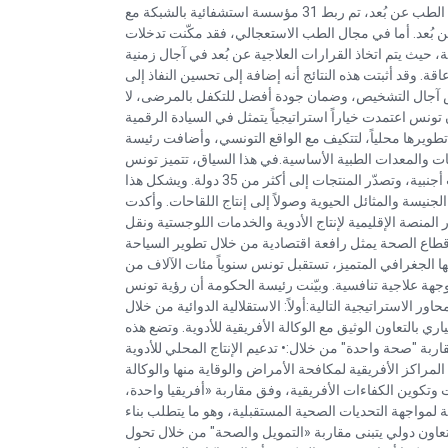
خلال سنة 2025، مع إنجاز أكثر من 42 ألف فحص عن بُعد، وفي مجال الطب عن بُعد، تم ربط 31 مؤسسة استشفائية بالشبكة مع
 بُعد. أما في مجال الطب الاستعجالي، فقد مكّنت تدخلات
، حيث يتم اتخاذ القرارات العلاجية عن بُعد في آجال زمنية
اقة. وقد أثبتت هذه النتائج أنه إضافة إلى تحسين النفاذ إلى
ص آجال التشخيص، وضمان جودة أفضل للتكفل بالمرضى، لا
تونس اعتمدت خياراً استراتيجياً يتمثل في السيادة الرقمية
اء اصطناعي تم تطويرها محلياً، لتتكيف مع الواقع التونسي، وأضافت رئيسة
احات والمعدات الطبية الأساسية.في هذا السياق، تتميز تونس
بصناعة دوائية مهيكلة، تضم أكثر من أربعين مؤسسة ذات مساهمات أجنبية، وتصدّر المنتجات إلى أكثر من 35 دولة. ويشكل هذا
لجنيسة والمثائل الحيوية وصولاً إلى إنتاج اللقاحات. وأكدت
لمنصة الإقليمية لإنتاج الأدوية والخدمات اللوجستية ونقل
ن قطاع الصحة يمثل رافعة اقتصادية من خلال تطوير السياحة
عها الجغرافي المتميز، تستقبل تونس سنوياً مئات الآلاف من
وجهة علاجية تنافسية. وبيّنت رئيسة الحكومة أن رؤية تونس
ر الاستراتيجية التالية:أولاً: الاستقلالية الدوائية من خلال
اري بالتعاون الوثيق مع الوكالة الأفريقية للأدوية. وتضع هذه
ربة "صحة واحدة" من خلال:• تدعيم الإنتاج المحلي للأدوية
المراكز الأفريقية لمكافحة الأمراض والوقاية منها والوكالة
ات وتكوين الكفاءات الأفريقية، وفق مقاربة «أفريقيا واحدة،
قة لمواجهة التحديات الصحية المستقبلية، وهو ما يتطلب بناء
: تعاون دولي يتبنى مقاربة «التمويل والصحة" من خلال تحول