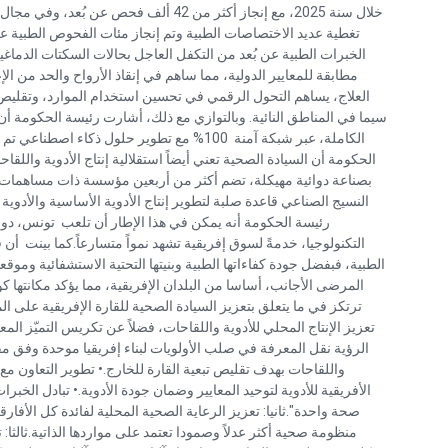
تغطية عديد الاختصاصات الطبية وتم إنجاز مئات الفحوص الطبية عن
الخبرات الطبية عن بُعد من التكفل العاجل بحالات السكتات الدماغية
مطابقة للمعايير الدولية، مما ساهم في إنقاذ الأرواح والحد من الإع
العلاج، يساهم التحول الرقمي في تحسين استخدام الموارد، وتقلي
سيما في المناطق النائية. وبالتوازي مع ذلك، أشارت رئيسة الحكومة أن 
الكاملة، عبر شبكة آمنة 100% مع تطوير حلول ذك
الحكومة أن السيادة الصحية تعني أيضاً استقلالية إنتاج الأدوية واللق
النسيج الصناعي قاعدة صلبة لتطوير إنتاج الأدوية الأساسية والأدوية ا
رئيسة الحكومة أنه يمكن في هذا الإطار أن تلعب تونس، دور ا
التكنولوجيا، خدمةً لسوق إفريقية تشهد نمواً متسارعاً.كما بينت أ
الطبية، فبفضل جودة كفاءاتها الطبية وبنيتها التحتية الاستشفائية وموق
المرضى الأجانب، أساسا من البلدان الإفريقية، مما يؤكد مكانتها ك
ترتكز في ما يتعلق بتعزيز السيادة الصحية للقارة الإفريقية على المحاو
تعزيز الإنتاج المحلي للأدوية واللقاحات، فضلاً عن تكريس التميّز المعي
الرؤية نقل المعرفة في صلب الأولويات لبناء إفريقيا موحدة وفق مقا
واللقاحات بهدف تقليص تبعية القارة للخارج.• تطوير التعاون مع 
الأفريقية للأدوية لتوحيد المعايير وضمان جودة الأدوية.• تبادل الخبر
صحة واحدة".ثانيا: تعزيز الرعاية الصحية المحلية لفائدة كل الأفار
منظومة صحية أكثر عدلاً وصمودا تعتمد على مواردها الذاتية.ثالثا