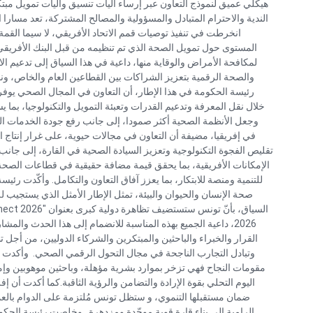
هيكلي عميق لنموذج التعاون عبر إرساء آليات تنسيق وآليات تمويل مبت
الندية والاحترام المتبادل والمسؤولية والمصالح المشتركة، تعد مسارا ا
المستوى حول تمويل الصحة الذي تم تنظيمه من قبل البنك الأفريقي للت
لمكافحة الأمراض والوقاية منها، داعية في هذا السياق إلى تدعيم الا
والصحة الرقمية بتعزيز الشراكات بين القطاعين العام والخاص، ونقل
رئيسة الحكومة في هذا الإطار، أن التعاون في المجال الصحي يوفر 
خلال نقل المعرفة وتدعيم القدرات وتعبئة التمويل والتكنولوجيا، بما يس
وجعل الأنظمة الصحية أكثر صمودا، إلى جانب رفع جودة الخدمات ال
في إفريقيا، مضيفة أن التعاون في مجالات حيوية، على غرار إنتاج ا
تقليص الفجوة التكنولوجية وتعزيز السيادة الصحية في القارة، إلى جانب 
الإمكانات الأفريقية، بما يحقق قيمة مضافة حقيقية في قطاعات الصحة و
للتنمية ومنصة للابتكار، بما يعزز آفاق التعاون والتكامل. وأكّدت رئي
صحة الإنسان والحيوان والبيئة، تمثل الإطار الأمثل الذي يستجيب لل
2026، داعية الجميع بهذه المناسبة للانضمام إلى هذا الحدث وال
القرار والخبراء والباحثين والمبتكرين والشركاء الدوليين، من أج
وتبادل التجارب الناجحة في مجال التحول الرقمي الصحي. وأكدت رئ
مقومات النجاح فهي تزخر بموارد بشرية مؤهلة، وباحثين موهوبين وإ
اليوم التحلي بقوة الإرادة والتضامن والرؤية الثاقبة.كما أكدت أن إفر
ضمان مستقبلها التنموي، و ستظل تونس مُلتزمة على الدوام بالع
الرامية إلى بناء قارة قوية موحّدة ومزدهرة. وخلصت رئيسة الحكو