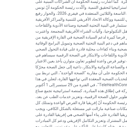
كرة. كما أشارت رئيسة الحكومة أن الشراكات المبنية على
ستراتيجيا لتحقيق التنمية. وأكّدت رئيسة الحكومة أنّ تونس
انخرطت في تنفيذ توصيات قمم الاتحاد الأفريقي، لا سيما القمة التاسعة والثلاثين المنعقدة في فيفري 2026، والحوار رفيع
نمية ووكالة الاتحاد الأفريقي للتنمية والمراكز الأفريقية
ستثمار في البنية التحتية الصحية وصناعة الأدوية واللقاحات
 التكنولوجيا، وآليات الشراء الأفريقية المجمعة. واعتبرت
فرصا كبيرة لدعم السيادة الصحية في القارة الإفريقية من
اهم في دعم البنية التحتية الصحية وتمويل البرامج الوقائية
صحية وبناء كفاءات محلية قادرة على قيادة التحول الصحي
لأدوية واللقاحات والابتكار في الصحة الرقمية سيساهم في
توفير فرص واعدة لتطوير تعاون متوازن يأخذ بعين الاعتبار
الصناعة الدوائية والابتكار، داعية إلى جعل الصحة محرّكا
سة الحكومة على أن مقاربة "الصحة الواحدة"، التي تربط بين
تحديات الصحية المعقدة التي تواجهها القارة، لتعلن في هذا
السياق، بأنّ تونس ستستضيف تظاهرة دولية كبرى بعنوان "TeleHealthConnect 2026"، في الفترة من 29 سبتمبر إلى 1 أكتوبر
مشاركة في إطلاق هذه المبادرة، كمنصة استراتيجية تجمع صناع
ل تطوير حلول الصحة الرقمية، وتعزيز خدمات الطب عن بعد،
يسة الحكومة أنّ إفريقيا قارة الفرص الواعدة وتمتلك كل
مكانات صناعية مازالت غير مستغلة بالشكل الكافي، ويجب
يقيا القادرة على بِناء أمنها الصحي هي إفريقيا القادرة على
مل المشترك وتعزيز التكامل الإفريقي ودعم كل المبادرات
مة في ختام كلمتها على التأكيد على دعم تونس للتعاون مع