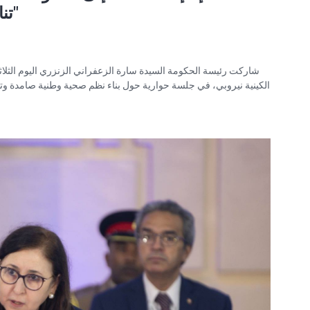
تنافسية وتحول رقمي ناجع"
الكينية نيروبي، في جلسة حوارية حول بناء نظم صحية وطنية صامدة وتط