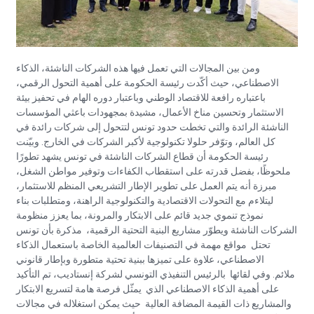
ومن بين المجالات التي تعمل فيها هذه الشركات الناشئة، الذكاء
الاصطناعي، حيث أكّدت رئيسة الحكومة على أهمية التحول الرقمي،
باعتباره رافعة للاقتصاد الوطني وباعتبار دوره الهام في تحفيز بيئة
الاستثمار وتحسين مناخ الأعمال، مشيدة بمجهودات باعثي المؤسسات
الناشئة الرائدة والتي تخطت حدود تونس لتتحول إلى شركات رائدة في
كل العالم، وتوّفر حلولا تكنولوجية لأكبر الشركات في الخارج. وبيّنت
رئيسة الحكومة أن قطاع الشركات الناشئة في تونس يشهد تطورًا
ملحوظًا، بفضل قدرته على استقطاب الكفاءات وتوفير مواطن الشغل،
مبرزة أنه يتم العمل على تطوير الإطار التشريعي المنظم للاستثمار،
ليتلاءم مع التحولات الاقتصادية والتكنولوجية الراهنة، ومتطلبات بناء
نموذج تنموي جديد قائم على الابتكار والمرونة، بما يعزز منظومة
الشركات الناشئة ويطوّر مشاريع البنية التحتية الرقمية، مذكرة بأن تونس
تحتل مواقع مهمة في التصنيفات العالمية الخاصة باستعمال الذكاء
الاصطناعي، علاوة على تميزها ببنية تحتية متطورة وبإطار قانوني
ملائم. وفي لقائها بالرئيس التنفيذي التونسي لشركة إنستاديب، تم التأكيد
على أهمية الذكاء الاصطناعي الذي يمثّل فرصة هامة لتسريع الابتكار
والمشاريع ذات القيمة المضافة العالية حيث يمكن استغلاله في مجالات