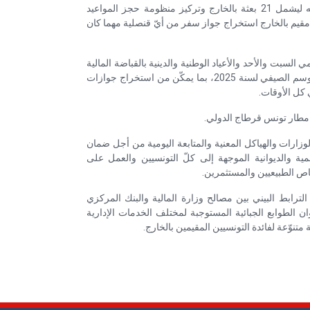
النظام المعلوماتي الخاص بالخدمات القنصلية (e-Consulat) وتعميمه ليشمل 21 بعثة بالخارج وتركيز منظومة حجز المواعيد
ن أيّ مواطن تونسي مقيم بالخارج استخراج جواز سفر من أيّ قنصلية مهما كان
السبت والأحد والأعياد الوطنية والدينية بالقباضة المالية
الموجودة بجانب مقرّ الإدارة العامة لشرطة الحدود والأجانب خلال الموسم الصيفي لسنة 2025، بما يمكّن من استخراج جوازات
 كل الأوقات.
رات والهياكل المعنية والمتابعة اليومية من أجل ضمان
ة والديوانية الموجهة إلى كلّ التونسيين والعمل على
اص الطبيعيين والمستثمرين.
رابط البيني بين مصالح وزارة المالية والبنك المركزي
وان الطوابع الجبائية المستوجبة لمختلف الخدمات الإدارية
تنوّعة لفائدة التونسيين المقيمين بالخارج.