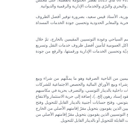
أشرفت رئيسة الحكومة السيدة سارة الزعفراني الزنزري، اليوم الثلاثاء 06 ماي 2025 بقصر الحكومة بالقصبة، على مجلس
ري والبرّي والخدمات الإدارية والرقمية والديوانية.
ورية، الأستاذ قيس سعيد، بضرورة توفير أفضل الظروف
بحرية والمعابر الحدودية وتحسين جودة الخدمات المسداة
 السياحي وعودة التونسيين المقيمين بالخارج، تمّ خلال
هياكل العمومية لتأمين أفضل ظروف خدمات النقل وتسريع
وديّة وتحسين الخدمات الإدارية ورقمنتها، والرفع من جودة
قيمين من الناحية الصرفية وهو ما يمكّنهم من شراء وبيع
 وشراء وبيع الأوراق المالية والحصص الاجتماعية للشركات
بات داخلية بالدينار التونسي، والتصرف بحرية في مكاسبهم
ود إسناد رهون إلخ...)، إضافة إلى حرية الاستثمار والانتفاع
ونس، وفتح حسابات أجنبية بالدينار القابل للتحويل وفتح
ونسيين الذين يقومون بتحويل مقرّ إقامتهم الأصلي من الخارج
 التونسيين الذين يقومون بتحويل مقرّ إقامتهم الأصلي من
لقابلة للتحويل أو بالدينار القابل للتحويل.