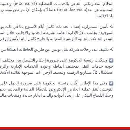
المسبقة عن بعد(e-rendez-vous) علما أنّه بإمكا
بلد الإقامة.
5- تأمين استمرارية إسداء الخدمات كامل أيام الأسبوع بما في ذلك يومي 
السفر الخاصّة بالجالية التونسية المقيمة بالخارج كامل أيام الأسبوع وفي
6- تكثيف عدد رحلات شركة نقل تونس عن طريق الحافلات انطلاقا من مطار تونس قرطاج الدولي.
وشدّدت رئيسة الحكومة على ضرورة إحكام التنسيق بين مختلف الوزا
جودة خدمات النقل بمختلف أنماطه وجودة الخدمات الإدارية والرقمي
استكمال كلّ مشاريع الرقمنة وتبسيط الإجراءات الموجهة لفائدة الأشخ
وفي هذا الإطار، أكّدت رئيسة الحكومة على ضرورة العمل على الت
التونسي لتتمّ عملية الخلاص الإلكتروني للخطايا المالية والمعاليم بعن
وحثّ القطاع البنكي على إيجاد أدوات وآليات ادخار جديدة ومنتجات مالية م