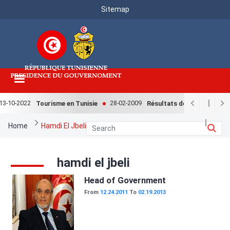
Menu
Skip
Sitemap
to
Top
main
content
3-10-2022
28-02-2009
Tourisme en Tunisie
Résultats de l'enquête natio
Breadcrumb
Home
Hamdi El Jbeli
hamdi el jbeli
Image
Head of Government
From
12.24.2011
To
02.19.2013