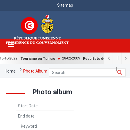
Menu
Skip
Sitemap
to
Top
main
content
3-10-2022
28-02-2009
Tourisme en Tunisie
Résultats de l'enquête natio
Breadcrumb
Home
Photo Album
Photo album
Date
Date